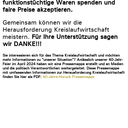
funktionstüchtige Waren spenden und
faire Preise akzeptieren.
Gemeinsam können wir die
Herausforderung Kreislaufwirtschaft
meistern.
Für Ihre Unterstützung sagen
wir DANKE!!!
Sie interessieren sich für das Thema Kreislaufwirtschaft und möchten
mehr Informationen zu "unserer Situation"?
Anlässlich unserer 40-Jahr-
Feier im April 2024 haben wir eine Pressemappe erstellt und an Medien
und die politisch Verantwortlichen weitergeleitet. Diese Pressemappe
mit umfassenden Informationen zur Herausforderung Kreislaufwirtschaft
finden Sie hier als PDF:
40-Jahre-Horuck Pressemappe