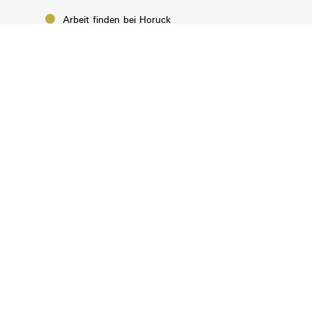
Arbeit finden bei Horuck
Eine 2. Chance bieten
Über uns
Aktuelles von Horuck
Kontakt
Impressum
Datenschutz
Hinweisgeber:innen
Privatsphäre-Einstellungen ändern
Historie Privatsphäre-Einstellungen
Einwilligungen widerrufen