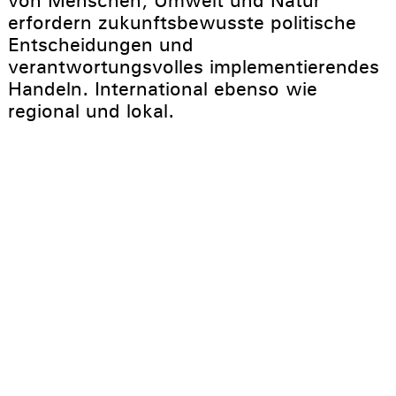
von Menschen, Umwelt und Natur
erfordern zukunftsbewusste politische
Entscheidungen und
verantwortungsvolles implementierendes
Handeln. International ebenso wie
regional und lokal.
Es ist schön und es ist uns wichtig, dass
wir gemeinsam mit unseren
Unterstützer:innen, Kund:innen und
Partner:innen zur alltäglichen Umsetzung
der SDGs beitragen können.