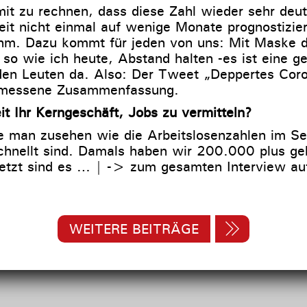
mit zu rechnen, dass diese Zahl wieder sehr deutl
it nicht einmal auf wenige Monate prognostizier
hm. Dazu kommt für jeden von uns: Mit Maske d
 so wie ich heute, Abstand halten -es ist eine g
den Leuten da. Also: Der Tweet „Deppertes Cor
emessene Zusammenfassung.
it Ihr Kerngeschäft, Jobs zu vermitteln?
e man zusehen wie die Arbeitslosenzahlen im S
chnellt sind. Damals haben wir 200.000 plus ge
Jetzt sind es … | -> zum gesamten Interview a
WEITERE BEITRÄGE