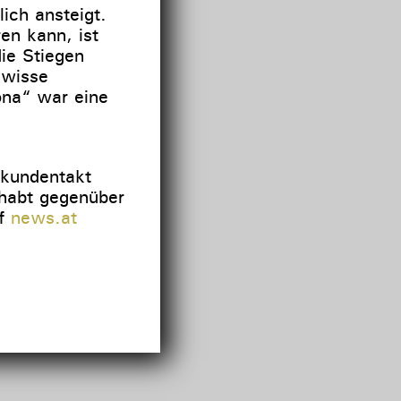
ich ansteigt.
en kann, ist
ie Stiegen
ewisse
ona“ war eine
ekundentakt
habt gegenüber
uf
news.at