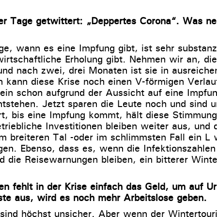
er Tage getwittert: „Deppertes Corona“. Was n
ge, wann es eine Impfung gibt, ist sehr substanzi
irtschaftliche Erholung gibt. Nehmen wir an, die
und nach zwei, drei Monaten ist sie in ausreich
n kann diese Krise noch einen V-förmigen Verla
ein schon aufgrund der Aussicht auf eine Impfun
stehen. Jetzt sparen die Leute noch und sind 
rt, bis eine Impfung kommt, hält diese Stimmung 
riebliche Investitionen bleiben weiter aus, und 
em breiteren Tal -oder im schlimmsten Fall ein L
en. Ebenso, dass es, wenn die Infektionszahlen
d die Reisewarnungen bleiben, ein bitterer Wint
n fehlt in der Krise einfach das Geld, um auf Ur
ste aus, wird es noch mehr Arbeitslose geben.
sind höchst unsicher. Aber wenn der Wintertour