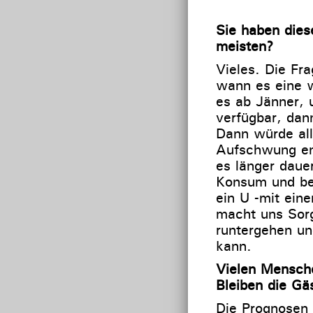
Sie haben dies
meisten?
Vieles. Die Fra
wann es eine w
es ab Jänner, 
verfügbar, dan
Dann würde all
Aufschwung ent
es länger daue
Konsum und bet
ein U -mit ein
macht uns Sorg
runtergehen un
kann.
Vielen Mensche
Bleiben die Gä
Die Prognosen 