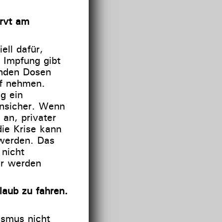
ervt am
ell dafür,
 Impfung gibt
enden Dosen
uf nehmen.
g ein
unsicher. Wenn
an, privater
die Krise kann
 werden. Das
 nicht
er werden
laub zu fahren.
ismus nicht