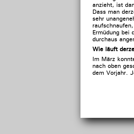
anzieht, ist da
Dass man derze
sehr unangene
raufschnaufen,
Ermüdung bei 
durchaus ang
Wie läuft derze
Im März konnt
nach oben ges
dem Vorjahr. 