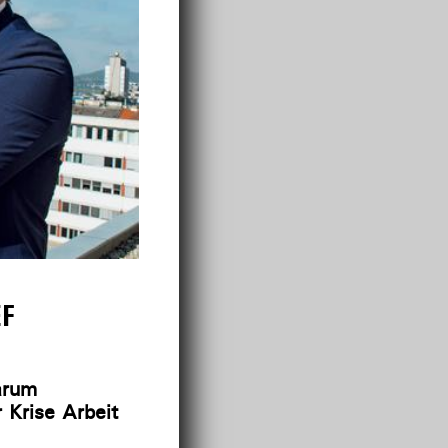
EF
arum
 Krise Arbeit