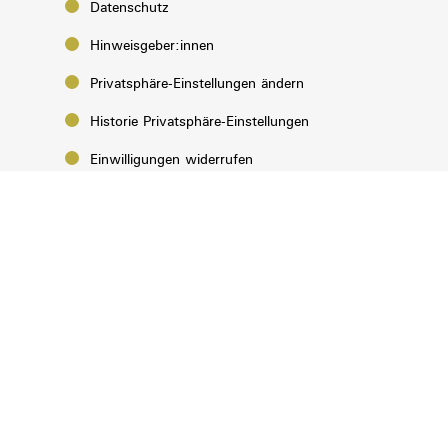
Datenschutz
Hinweisgeber:innen
Privatsphäre-Einstellungen ändern
Historie Privatsphäre-Einstellungen
Einwilligungen widerrufen
Ho&Ruck Gebrauchtmöbel Gemeinnützige GmbH
1000+1 m2 Indoor-Flohmarkt
Übersiedlung, Transport, Entrümpelung, Räumung
Haller Straße 43 · 6020 Innsbruck
Tel: 0512 / 26 77 31
Email: info@horuck.at
Öffnungszeiten:
Flohmarkt: Montag bis Samstag von 9:00 – 18 Uhr
Büro: Montag bis Freitag von 8:00 - 12:30 Uhr