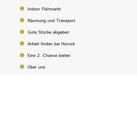
Indoor Flohmarkt
Räumung und Transport
Gute Stücke abgeben
Arbeit finden bei Horuck
Eine 2. Chance bieten
Über uns
Aktuelles von Horuck
Kontakt
Impressum
Datenschutz
Hinweisgeber:innen
Privatsphäre-Einstellungen ändern