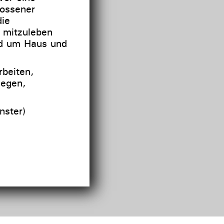
lossener
ie
 mitzuleben
nd um Haus und
beiten,
legen,
nster)