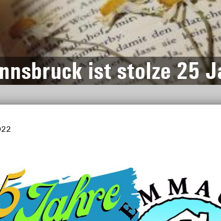
nsbruck ist stolze 25 J
022