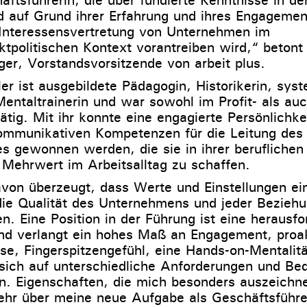
d auf Grund ihrer Erfahrung und ihres Engagemen
 Interessensvertretung von Unternehmen im
ktpolitischen Kontext vorantreiben wird,“ betont 
er, Vorstandsvorsitzende von arbeit plus.
er ist ausgebildete Pädagogin, Historikerin, sys
Mentaltrainerin und war sowohl im Profit- als au
tätig. Mit ihr konnte eine engagierte Persönlichk
ommunikativen Kompetenzen für die Leitung des T
s gewonnen werden, die sie in ihrer beruflichen 
n Mehrwert im Arbeitsalltag zu schaffen.
avon überzeugt, dass Werte und Einstellungen ei
ie Qualität des Unternehmens und jeder Bezieh
en. Eine Position in der Führung ist eine herausf
nd verlangt ein hohes Maß an Engagement, proa
se, Fingerspitzengefühl, eine Hands-on-Mentalit
 sich auf unterschiedliche Anforderungen und Bed
en. Eigenschaften, die mich besonders auszeichn
ehr über meine neue Aufgabe als Geschäftsführe