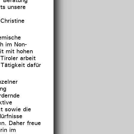
ts unsere
Christine
temische
ch im Non-
eit mit hohen
iroler arbeit
Tätigkeit dafür
nzelner
ung
ordernde
ktive
ät sowie die
ürfnisse
en. Daher freue
rin im