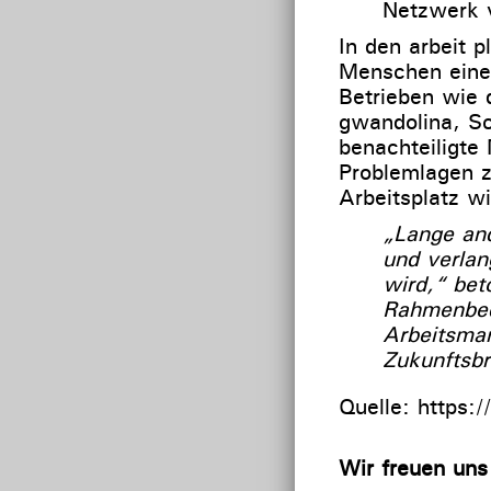
Netzwerk v
In den arbeit 
Menschen eine t
Betrieben wie
gwandolina, Sc
benachteiligte
Problemlagen zu
Arbeitsplatz w
„Lange and
und verlan
wird,“ bet
Rahmenbedi
Arbeitsma
Zukunftsb
Quelle: https:/
Wir freuen uns