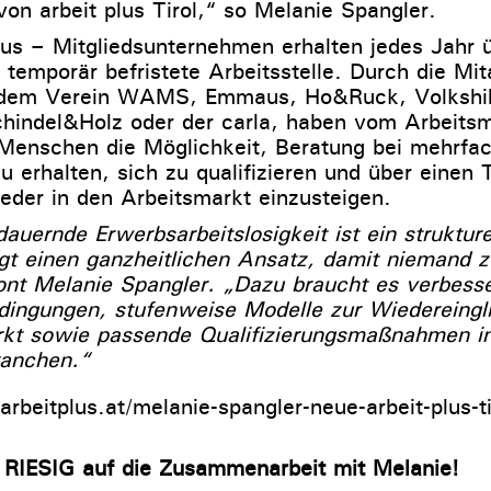
on arbeit plus Tirol,“ so Melanie Spangler.
plus – Mitgliedsunternehmen erhalten jedes Jahr
emporär befristete Arbeitsstelle. Durch die Mita
 dem Verein WAMS, Emmaus, Ho&Ruck, Volkshilf
hindel&Holz oder der carla, haben vom Arbeits
 Menschen die Möglichkeit, Beratung bei mehrfa
 erhalten, sich zu qualifizieren und über einen T
ieder in den Arbeitsmarkt einzusteigen.
auernde Erwerbsarbeitslosigkeit ist ein struktur
gt einen ganzheitlichen Ansatz, damit niemand 
ont Melanie Spangler. „Dazu braucht es verbesse
ngungen, stufenweise Modelle zur Wiedereingli
rkt sowie passende Qualifizierungsmaßnahmen i
ranchen.“
/arbeitplus.at/melanie-spangler-neue-arbeit-plus-ti
 RIESIG auf die Zusammenarbeit mit Melanie!