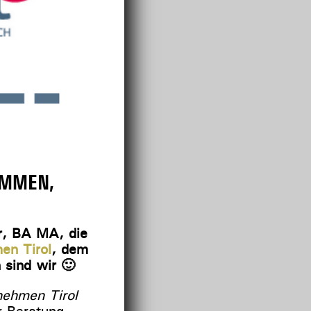
OMMEN,
r, BA MA, die
en Tirol
, dem
 sind wir 🙂
nehmen Tirol
r Beratung