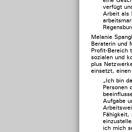
verfügt un
Arbeit als
arbeitsmar
Regensburg
Melanie Spangl
Beraterin und 
Profit-Bereich 
sozialen und k
plus Netzwerke
einsetzt, eine
„Ich bin d
Personen d
beeinfluss
Aufgabe u
Arbeitswei
Fähigkeit,
einzustell
ich mich s