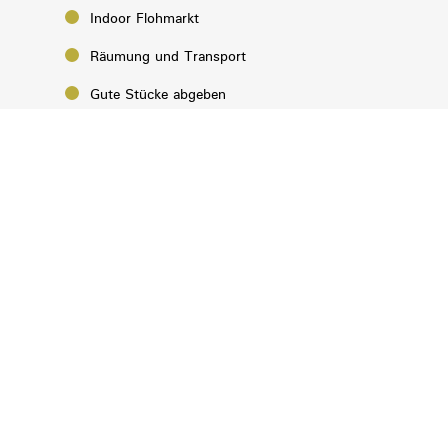
Indoor Flohmarkt
Räumung und Transport
Gute Stücke abgeben
Arbeit finden bei Horuck
Eine 2. Chance bieten
Über uns
Aktuelles von Horuck
Kontakt
Impressum
Datenschutz
Hinweisgeber:innen
Privatsphäre-Einstellungen ändern