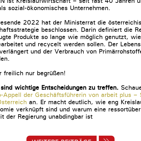
st Kreislaufwirtschaft – seit fast 40 Jahren u
 als sozial-ökonomisches Unternehmen.
esende 2022 hat der Ministerrat die österreichi
haftsstrategie beschlossen. Darin definiert die R
eugte Produkte so lange wie möglich genutzt, wi
gearbeitet und recycelt werden sollen. Der Leben
 verlängert und der Verbrauch von Primärrohstof
den.
 freilich nur begrüßen!
ind wichtige Entscheidungen zu treffen.
Schaue
-Appell der Geschäftsführerin von arbeit plus – 
sterreich
an. Er macht deutlich, wie eng Kreisla
omie verknüpft sind und warum eine ressortüber
t der Regierung unabdingbar ist