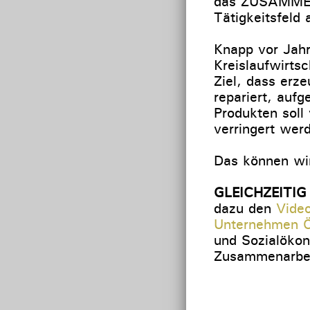
das ZUSAMMEN i
Tätigkeitsfeld
Knapp vor Jahr
Kreislaufwirtsc
Ziel, dass erz
repariert, auf
Produkten soll
verringert wer
Das können wir
GLEICHZEITIG s
dazu den
Video
Unternehmen Ö
und Sozialökon
Zusammenarbei