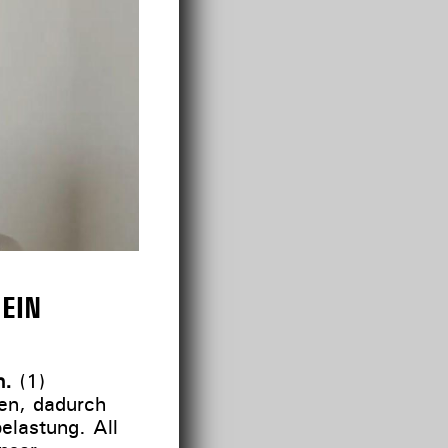
EIN
n.
(1)
en, dadurch
elastung. All