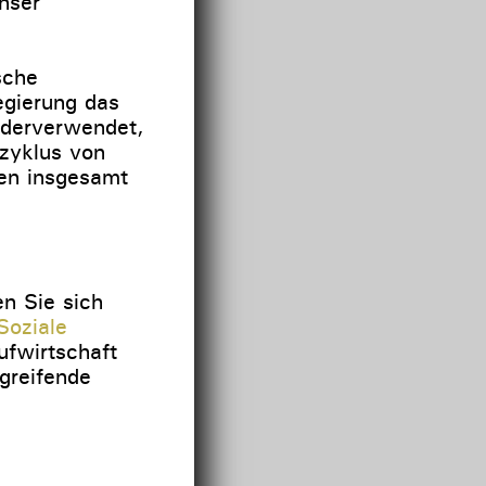
nser
sche
egierung das
ederverwendet,
szyklus von
fen insgesamt
n Sie sich
Soziale
ufwirtschaft
greifende