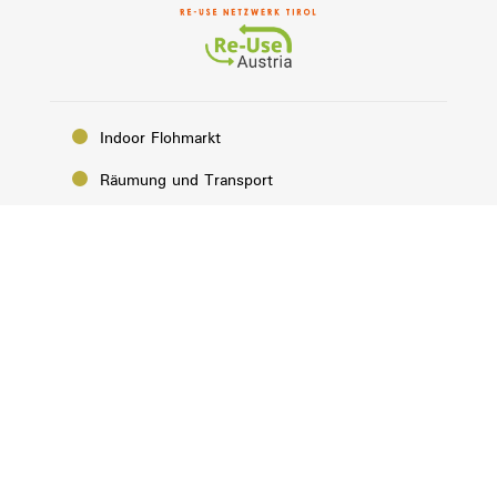
Indoor Flohmarkt
Räumung und Transport
Gute Stücke abgeben
Arbeit finden bei Horuck
Eine 2. Chance bieten
Über uns
Aktuelles von Horuck
Kontakt
Impressum