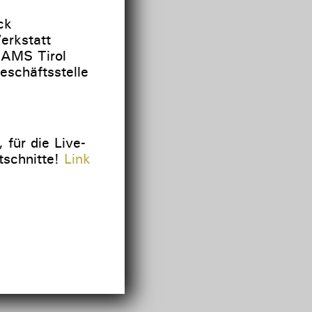
ck
erkstatt
r AMS Tirol
eschäftsstelle
für die Live-
tschnitte!
Link