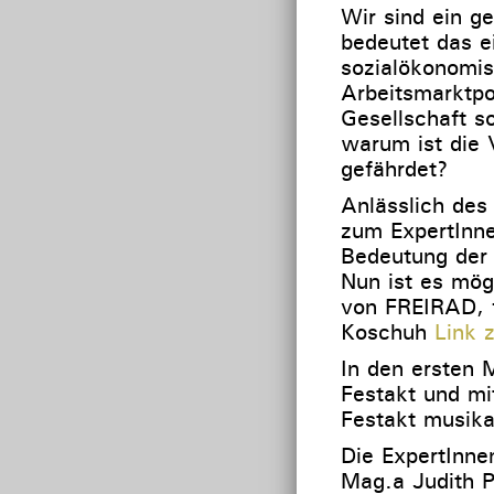
Wir sind ein g
bedeutet das e
sozialökonomis
Arbeitsmarktpo
Gesellschaft 
warum ist die V
gefährdet?
Anlässlich de
zum ExpertInn
Bedeutung der 
Nun ist es mö
von FREIRAD, f
Koschuh
Link 
In den ersten 
Festakt und mi
Festakt musika
Die ExpertInne
Mag.a Judith P