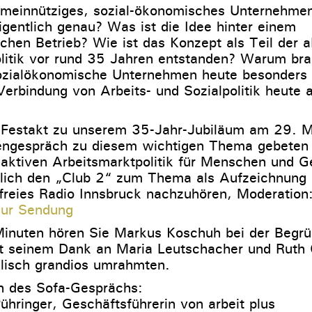
emeinnütziges, sozial-ökonomisches Unternehme
igentlich genau? Was ist die Idee hinter einem
chen Betrieb? Wie ist das Konzept als Teil der a
litik vor rund 35 Jahren entstanden? Warum bra
sozialökonomische Unternehmen heute besonders
erbindung von Arbeits- und Sozialpolitik heute a
s Festakt zu unserem 35-Jahr-Jubiläum am 29. M
engespräch zu diesem wichtigen Thema gebeten
aktiven Arbeitsmarktpolitik für Menschen und Ge
glich den „Club 2“ zum Thema als Aufzeichnung
reies Radio Innsbruck nachzuhören, Moderation
zur Sendung
Minuten hören Sie Markus Koschuh bei der Begr
t seinem Dank an Maria Leutschacher und Ruth 
lisch grandios umrahmten.
n des Sofa-Gesprächs:
ühringer, Geschäftsführerin von arbeit plus