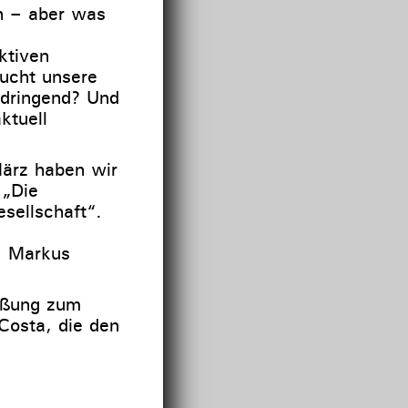
n – aber was
ktiven
ucht unsere
 dringend? Und
ktuell
ärz haben wir
 „Die
sellschaft“.
: Markus
üßung zum
Costa, die den