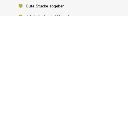
Gute Stücke abgeben
Arbeit finden bei Horuck
Eine 2. Chance bieten
Über uns
Aktuelles von Horuck
Kontakt
Impressum
Datenschutz
Hinweisgeber:innen
Privatsphäre-Einstellungen ändern
Historie Privatsphäre-Einstellungen
Einwilligungen widerrufen