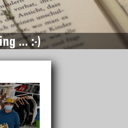
ng … :-)