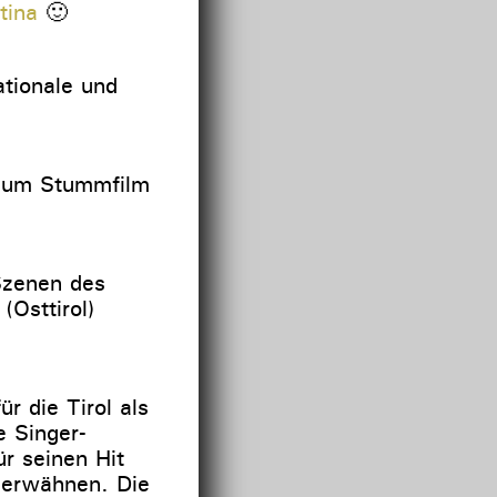
tina
🙂
ationale und
 zum Stummfilm
Szenen des
(Osttirol)
r die Tirol als
e Singer-
r seinen Hit
u erwähnen. Die