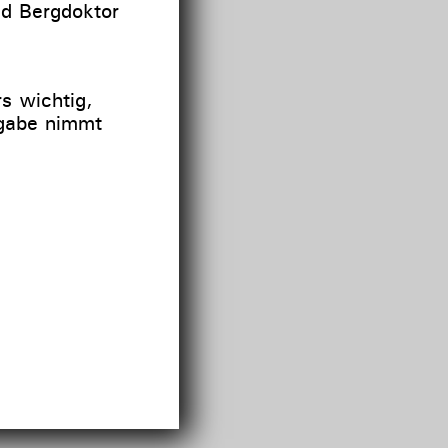
nd Bergdoktor
rs wichtig,
fgabe nimmt