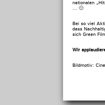
nationalen „Hi
… 🙂
Bei so viel Akt
dass Nachhalti
sich Green Fil
Wir applaudier
Bildmotiv: Cin