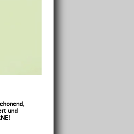
schonend,
ert und
RNE!