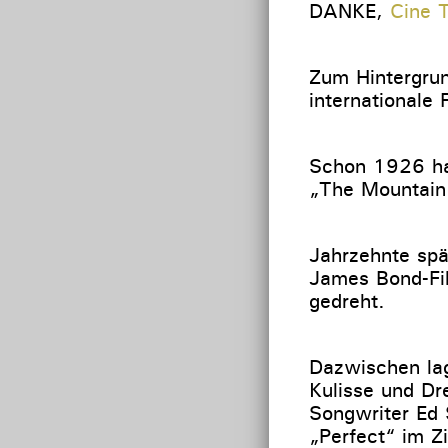
DANKE,
Cine T
Zum Hintergrund
internationale 
Schon 1926 hat
„The Mountain
Jahrzehnte spä
James Bond-Film
gedreht.
Dazwischen lag
Kulisse und Dr
Songwriter Ed 
„Perfect“ im Zi