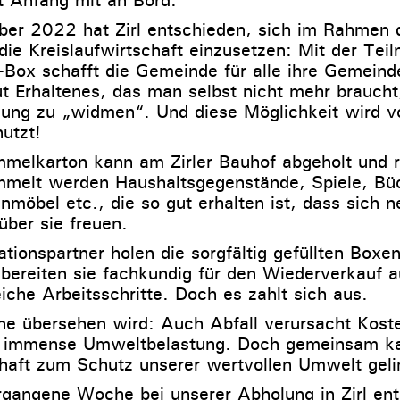
ber 2022 hat Zirl entschieden, sich im Rahmen
die Kreislaufwirtschaft einzusetzen: Mit der Te
-Box schafft die Gemeinde für alle ihre Gemeinde
ut Erhaltenes, das man selbst nicht mehr braucht
ung zu „widmen“. Und diese Möglichkeit wird vo
nutzt!
elkarton kann am Zirler Bauhof abgeholt und re
melt werden Haushaltsgegenstände, Spiele, Bü
nmöbel etc., die so gut erhalten ist, dass sich n
über sie freuen.
tionspartner holen die sorgfältig gefüllten Boxen
bereiten sie fachkundig für den Wiederverkauf a
eiche Arbeitsschritte. Doch es zahlt sich aus.
e übersehen wird: Auch Abfall verursacht Koste
e immense Umweltbelastung. Doch gemeinsam k
chaft zum Schutz unserer wertvollen Umwelt geli
ergangene Woche bei unserer Abholung in Zirl en