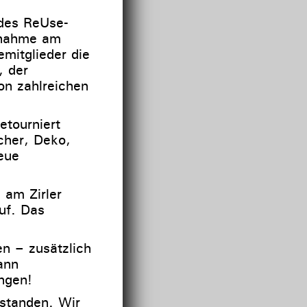
 des ReUse-
ilnahme am
mitglieder die
, der
n zahlreichen
tourniert
cher, Deko,
eue
 am Zirler
uf. Das
n – zusätzlich
ann
ngen!
tstanden. Wir