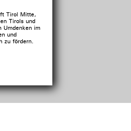
t Tirol Mitte,
gen Tirols und
in Umdenken im
en und
ch zu fördern.