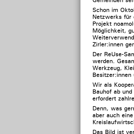
Schon im Okto
Netzwerks für 
Projekt noamol
Möglichkeit, g
Weiterverwend
Zirler:innen ge
Der ReUse-Samm
werden. Gesam
Werkzeug, Klei
Besitzer:innen 
Wir als Koopera
Bauhof ab und 
erfordert zahlr
Denn, was gern
aber auch ein
Kreislaufwirts
Das Bild ist v