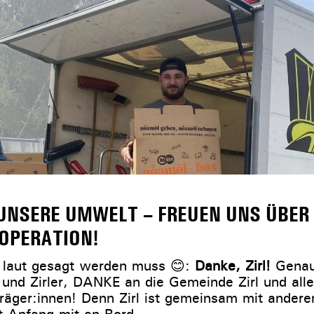
 UNSERE UMWELT – FREUEN UNS ÜBER 
OPERATION!
 laut gesagt werden muss 😊:
Danke, Zirl!
Genau
n und Zirler, DANKE an die Gemeinde Zirl und alle
räger:innen! Denn Zirl ist gemeinsam mit andere
 Anfang mit an Bord.