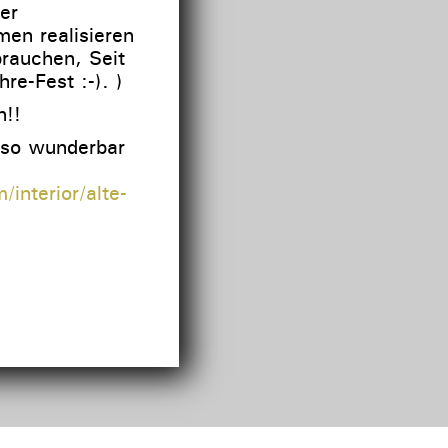
er
en realisieren
rauchen, Seit
re-Fest :-). )
n!!
 so wunderbar
interior/alte-