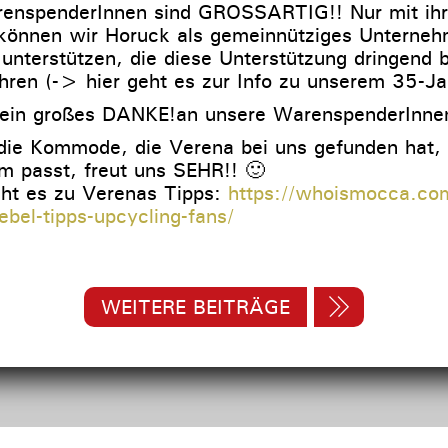
renspenderInnen sind GROSSARTIG!! Nur mit ihr
können wir Horuck als gemeinnütziges Unternehm
nterstützen, die diese Unterstützung dringend b
hren (-> hier geht es zur Info zu unserem 35-Jah
ein großes DANKE!an unsere WarenspenderInne
ie Kommode, die Verena bei uns gefunden hat,
um passt, freut uns SEHR!! 🙂
eht es zu Verenas Tipps:
https://whoismocca.com/
bel-tipps-upcycling-fans/
WEITERE BEITRÄGE