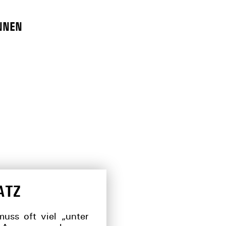
NNEN
ATZ
uss oft viel „unter