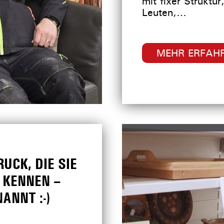
mit fixer Struktu
Leuten,…
MEHR ERFAH
RUCK, DIE SIE
T KENNEN –
ANNT :-)