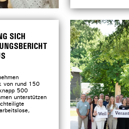
G SICH
KUNGSBERICHT
US
rnehmen
rk von rund 150
 knapp 500
hmen unterstützen
hteiligte
rbeitslose,