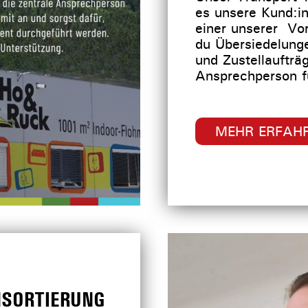
es unsere Kund:in
einer unserer Vor
du Übersiedelung
und Zustellaufträg
Ansprechperson f
MEHR ERFAH
NSORTIERUNG