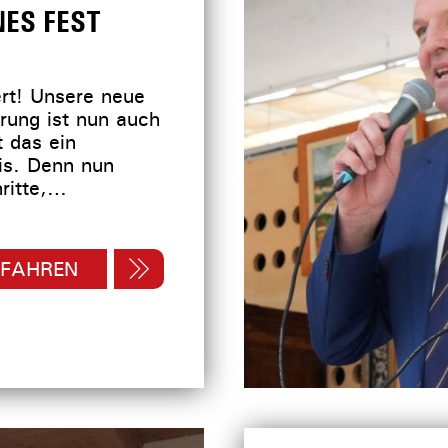
NES FEST
ert! Unsere neue
ung ist nun auch
st das ein
is. Denn nun
hritte,…
RFAHREN